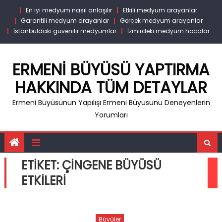
Skip
En iyi medyum nasıl anlaşılır
Etkili medyum arayanlar
to
Garantili medyum arayanlar
Gerçek medyum arayanlar
content
İstanbuldaki güvenilir medyumlar
İzmirdeki medyum hocalar
ERMENI BÜYÜSÜ YAPTIRMA
HAKKINDA TÜM DETAYLAR
Ermeni Büyüsünün Yapılışı Ermeni Büyüsünü Deneyenlerin
Yorumları
ETIKET:
ÇINGENE BÜYÜSÜ
ETKILERI
Büyüler