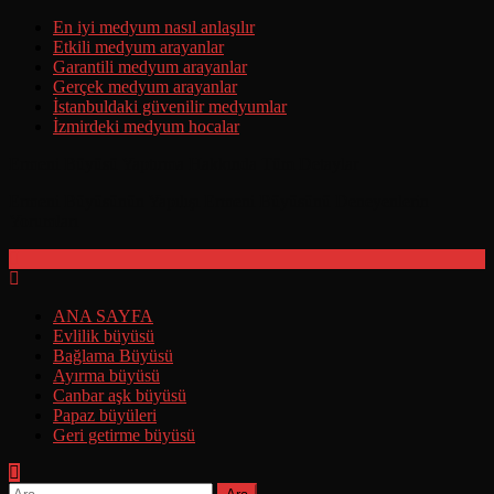
Skip
En iyi medyum nasıl anlaşılır
to
Etkili medyum arayanlar
content
Garantili medyum arayanlar
Gerçek medyum arayanlar
İstanbuldaki güvenilir medyumlar
İzmirdeki medyum hocalar
Ermeni Büyüsü Yaptırma Hakkında Tüm Detaylar
Ermeni Büyüsünün Yapılışı Ermeni Büyüsünü Deneyenlerin
Yorumları
ANA SAYFA
Evlilik büyüsü
Bağlama Büyüsü
Ayırma büyüsü
Canbar aşk büyüsü
Papaz büyüleri
Geri getirme büyüsü
Arama: