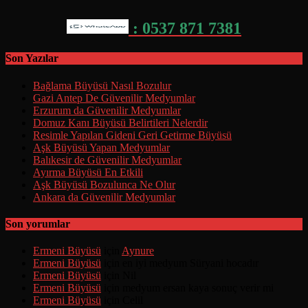
: 0537 871 7381
Son Yazılar
Bağlama Büyüsü Nasıl Bozulur
Gazi Antep De Güvenilir Medyumlar
Erzurum da Güvenilir Medyumlar
Domuz Kanı Büyüsü Belirtileri Nelerdir
Resimle Yapılan Gideni Geri Getirme Büyüsü
Aşk Büyüsü Yapan Medyumlar
Balıkesir de Güvenilir Medyumlar
Ayırma Büyüsü En Etkili
Aşk Büyüsü Bozulunca Ne Olur
Ankara da Güvenilir Medyumlar
Son yorumlar
Ermeni Büyüsü
için
Aynure
Ermeni Büyüsü
için
en iyi medyum Süryani hocadır
Ermeni Büyüsü
için
Nil
Ermeni Büyüsü
için
medyum ersan kaya sonuç verir mi
Ermeni Büyüsü
için
Celil