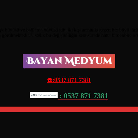
aşk büyüsü ve bağlama büyüsü gibi iki kişi arasında geçen her büyü türü
örülmektedir. Üstelik bu değişikliliğin kısa sürede hatta birdenbire or
☎️:0537 871 7381
: 0537 871 7381