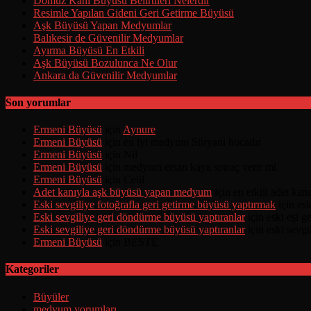
Domuz Kanı Büyüsü Belirtileri Nelerdir
Resimle Yapılan Gideni Geri Getirme Büyüsü
Aşk Büyüsü Yapan Medyumlar
Balıkesir de Güvenilir Medyumlar
Ayırma Büyüsü En Etkili
Aşk Büyüsü Bozulunca Ne Olur
Ankara da Güvenilir Medyumlar
Son yorumlar
Ermeni Büyüsü
için
Aynure
Ermeni Büyüsü
için
en iyi medyum Süryani hocadır
Ermeni Büyüsü
için
Nil
Ermeni Büyüsü
için
medyum ersan kaya sonuç verir mi
Ermeni Büyüsü
için
Celil
Adet kanıyla aşk büyüsü yapan medyum
için
en etkili adet ka
Eski sevgiliye fotoğrafla geri getirme büyüsü yaptırmak
için
esk
Eski sevgiliye geri döndürme büyüsü yaptıranlar
için
eski eşi 
Eski sevgiliye geri döndürme büyüsü yaptıranlar
için
eski sevgi
Ermeni Büyüsü
için
BESTE
Kategoriler
Büyüler
medyum yorumları