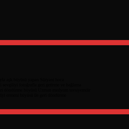
nıyla aşk büyüsü yapan Süryani hoca
i sevgiliyi fotoğrafla geri getirme ve bağlama
geri döndürme büyüsü Uzman medyum tavsiyemdir
liyi ermeni büyüsü ile geri döndürme