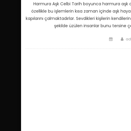
Harmura Aşk Celbi Tarih boyunca harmura aşk celb
özellikle bu işlemlerin kısa zaman içinde aşk hay
kapılarını çalmaktadırlar. Sevdikleri kişilerin kendiler
şekilde üzülen insanlar bunu tersine ç
Posted
Au
ad
on