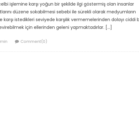
i işlemine karşı yoğun bir şekilde ilgi göstermiş olan insanlar
atlarını düzene sokabilmesi sebebi ile sürekli olarak medyumların
ine karşı istedikleri seviyede karşılık vermemelerinden dolayı ciddi b
evirebilmek için ellerinden geleni yapmaktadırlar. […]
thor
min
Comment(0)