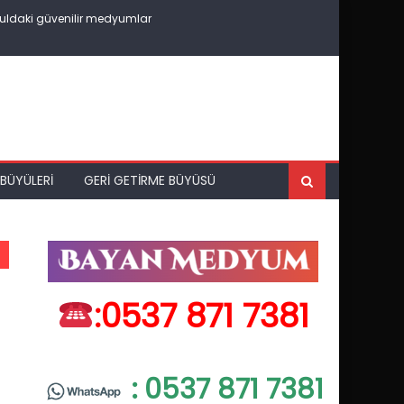
uldaki güvenilir medyumlar
BÜYÜLERI
GERI GETIRME BÜYÜSÜ
:0537 871 7381
: 0537 871 7381