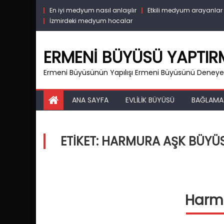
Skip
En iyi medyum nasıl anlaşılır
Etkili medyum arayanlar
to
İzmirdeki medyum hocalar
content
ERMENI BÜYÜSÜ YAPTI
Ermeni Büyüsünün Yapılışı Ermeni Büyüsünü Deneyen
ANA SAYFA
EVLILIK BÜYÜSÜ
BAĞLAMA
ETIKET:
HARMURA AŞK BÜYÜSÜ
Harmu