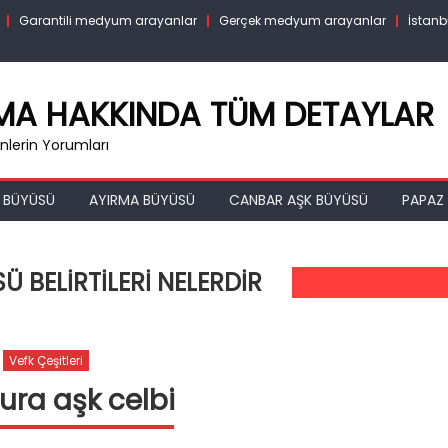
Garantili medyum arayanlar
Gerçek medyum arayanlar
İstanb
RMA HAKKINDA TÜM DETAYLAR
lerin Yorumları
 BÜYÜSÜ
AYIRMA BÜYÜSÜ
CANBAR AŞK BÜYÜSÜ
PAPAZ 
 BELIRTILERI NELERDIR
Vefk Çeşitleri
ra aşk celbi