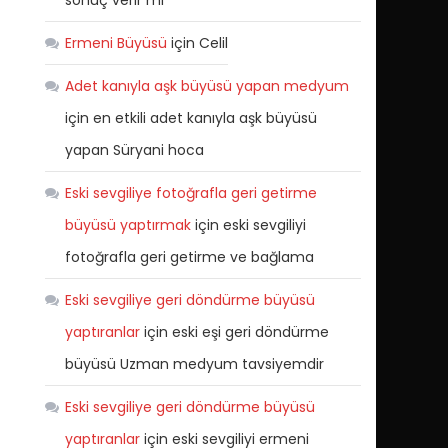
sonuç verir mi
Ermeni Büyüsü
için
Celil
Adet kanıyla aşk büyüsü yapan medyum
için
en etkili adet kanıyla aşk büyüsü
yapan Süryani hoca
Eski sevgiliye fotoğrafla geri getirme
büyüsü yaptırmak
için
eski sevgiliyi
fotoğrafla geri getirme ve bağlama
Eski sevgiliye geri döndürme büyüsü
yaptıranlar
için
eski eşi geri döndürme
büyüsü Uzman medyum tavsiyemdir
Eski sevgiliye geri döndürme büyüsü
yaptıranlar
için
eski sevgiliyi ermeni