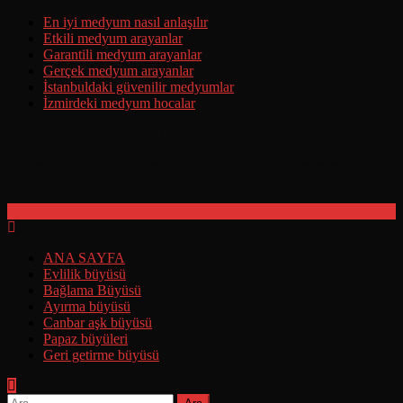
Skip
En iyi medyum nasıl anlaşılır
to
Etkili medyum arayanlar
content
Garantili medyum arayanlar
Gerçek medyum arayanlar
İstanbuldaki güvenilir medyumlar
İzmirdeki medyum hocalar
Ermeni Büyüsü Yaptırma Hakkında Tüm Detaylar
Ermeni Büyüsünün Yapılışı Ermeni Büyüsünü Deneyenlerin
Yorumları
ANA SAYFA
Evlilik büyüsü
Bağlama Büyüsü
Ayırma büyüsü
Canbar aşk büyüsü
Papaz büyüleri
Geri getirme büyüsü
Arama: