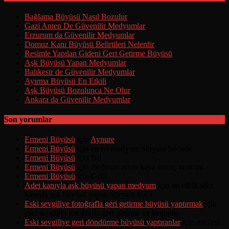
Bağlama Büyüsü Nasıl Bozulur
Gazi Antep De Güvenilir Medyumlar
Erzurum da Güvenilir Medyumlar
Domuz Kanı Büyüsü Belirtileri Nelerdir
Resimle Yapılan Gideni Geri Getirme Büyüsü
Aşk Büyüsü Yapan Medyumlar
Balıkesir de Güvenilir Medyumlar
Ayırma Büyüsü En Etkili
Aşk Büyüsü Bozulunca Ne Olur
Ankara da Güvenilir Medyumlar
Son yorumlar
Ermeni Büyüsü
için
Aynure
Ermeni Büyüsü
için
en iyi medyum Süryani hocadır
Ermeni Büyüsü
için
Nil
Ermeni Büyüsü
için
medyum ersan kaya sonuç verir mi
Ermeni Büyüsü
için
Celil
Adet kanıyla aşk büyüsü yapan medyum
için
en etkili adet
kanıyla aşk büyüsü yapan Süryani hoca
Eski sevgiliye fotoğrafla geri getirme büyüsü yaptırmak
için
eski sevgiliyi fotoğrafla geri getirme ve bağlama
Eski sevgiliye geri döndürme büyüsü yaptıranlar
için
eski eşi