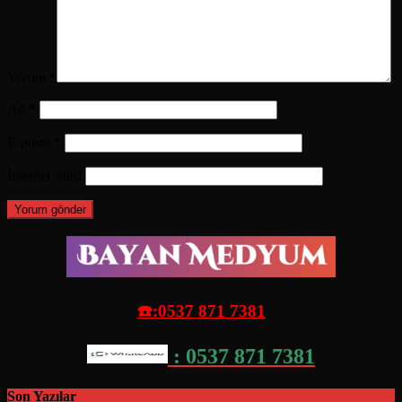
Yorum
*
Ad
*
E-posta
*
İnternet sitesi
☎️:0537 871 7381
: 0537 871 7381
Son Yazılar