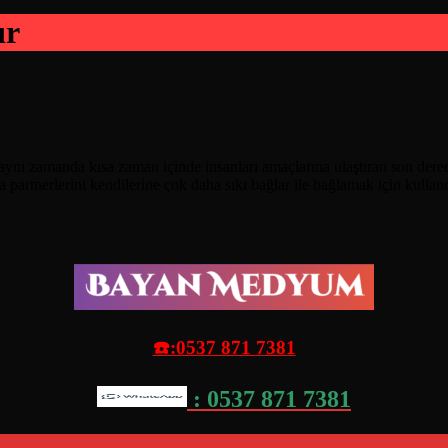
ır
nı zamanda kısa zaman içinde insanları amaçlarına ulaştıran son derece
a partnerlerini kendilerine çok daha sıkı bağlar ile bağlamak için kulla
☎️:0537 871 7381
: 0537 871 7381