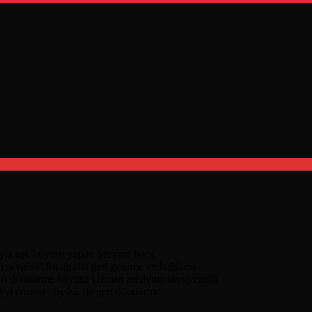
nıyla aşk büyüsü yapan Süryani hoca
i sevgiliyi fotoğrafla geri getirme ve bağlama
geri döndürme büyüsü Uzman medyum tavsiyemdir
liyi ermeni büyüsü ile geri döndürme