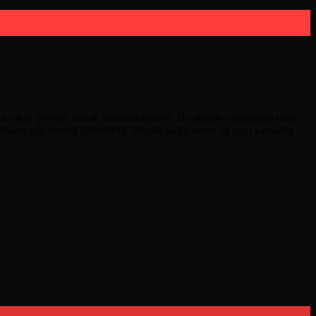
 etkili işlemler olarak bilinmektedirler. Bu alanda yapılmakta olan
ndıkları çok önemli işlemlerdir. Birçok farklı nesne ve aynı zamanda