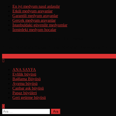
Skip
En iyi medyum nasıl anlaşılır
to
Etkili medyum arayanlar
content
Garantili medyum arayanlar
Gerçek medyum arayanlar
İstanbuldaki güvenilir medyumlar
İzmirdeki medyum hocalar
Ermeni Büyüsü Yaptırma Hakkında Tüm Detaylar
Ermeni Büyüsünün Yapılışı Ermeni Büyüsünü Deneyenlerin Yorumla
ANA SAYFA
Evlilik büyüsü
Bağlama Büyüsü
Ayırma büyüsü
Canbar aşk büyüsü
Papaz büyüleri
Geri getirme büyüsü
Arama: