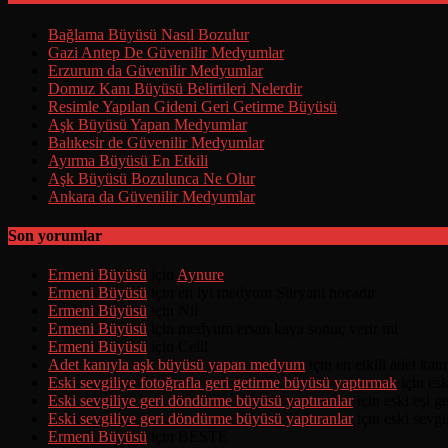
Bağlama Büyüsü Nasıl Bozulur
Gazi Antep De Güvenilir Medyumlar
Erzurum da Güvenilir Medyumlar
Domuz Kanı Büyüsü Belirtileri Nelerdir
Resimle Yapılan Gideni Geri Getirme Büyüsü
Aşk Büyüsü Yapan Medyumlar
Balıkesir de Güvenilir Medyumlar
Ayırma Büyüsü En Etkili
Aşk Büyüsü Bozulunca Ne Olur
Ankara da Güvenilir Medyumlar
Son yorumlar
Ermeni Büyüsü
için
Aynure
Ermeni Büyüsü
için
en iyi medyum Süryani hocadır
Ermeni Büyüsü
için
Nil
Ermeni Büyüsü
için
medyum ersan kaya sonuç verir mi
Ermeni Büyüsü
için
Celil
Adet kanıyla aşk büyüsü yapan medyum
için
en etkili adet ka
Eski sevgiliye fotoğrafla geri getirme büyüsü yaptırmak
için
esk
Eski sevgiliye geri döndürme büyüsü yaptıranlar
için
eski eşi 
Eski sevgiliye geri döndürme büyüsü yaptıranlar
için
eski sevgi
Ermeni Büyüsü
için
BESTE