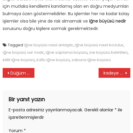
için mutlaka kendilerini kanıtlamış olan en doğru medyumları
bulmaya özen göstermelidirler. Bu işlemler her ne kadar kolay
işlemler olsa bile yine de risk almamak ve
iğne büyüsü nedir
sorusunu doğru kişilere sormak gerekmektedir.
Tagged
iğne büyüsü nasıl anlaşılır
,
iğne büyüsü nasıl bozulur
,
iğne büyüsü var mıdır
,
iğne saplama büyüsü
,
ine büyüsü belirtileri
,
kilitli iğne büyüsü
,
küflü iğne büyüsü
,
sabuna iğne büyüsü
Yazı
Düğüm büyüsü nedir
İradeye etki eden büyü çeşitleri
gezinmesi
Bir yanıt yazın
E-posta adresiniz yayınlanmayacak.
Gerekli alanlar
*
ile
işaretlenmişlerdir
Yorum
*