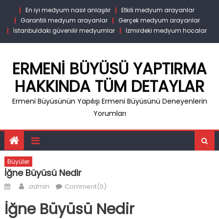
Skip
En iyi medyum nasıl anlaşılır
Etkili medyum arayanlar
to
Garantili medyum arayanlar
Gerçek medyum arayanlar
content
İstanbuldaki güvenilir medyumlar
İzmirdeki medyum hocalar
ERMENI BÜYÜSÜ YAPTIRMA
HAKKINDA TÜM DETAYLAR
Ermeni Büyüsünün Yapılışı Ermeni Büyüsünü Deneyenlerin
Yorumları
Büyüler
İğne Büyüsü Nedir
Posted
Author
admin
Comment(0)
on
İğne Büyüsü Nedir