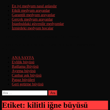
Skip
En iyi medyum nasıl anlaşılır
to
Etkili medyum arayanlar
content
Garantili medyum arayanlar
Gerçek medyum arayanlar
İstanbuldaki güvenilir medyumlar
İzmirdeki medyum hocalar
Ermeni Büyüsü Yaptırma Hakkında Tüm Detaylar
Ermeni Büyüsünün Yapılışı Ermeni Büyüsünü Deneyenlerin
Yorumları
ANA SAYFA
Evlilik büyüsü
Bağlama Büyüsü
Ayırma büyüsü
Canbar aşk büyüsü
Papaz büyüleri
Geri getirme büyüsü
Arama:
Etiket:
kilitli iğne büyüsü