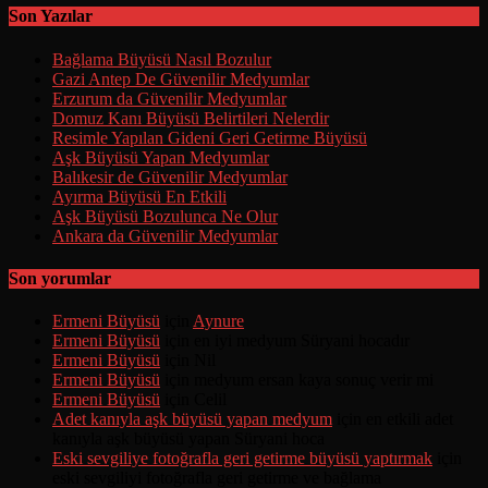
Son Yazılar
Bağlama Büyüsü Nasıl Bozulur
Gazi Antep De Güvenilir Medyumlar
Erzurum da Güvenilir Medyumlar
Domuz Kanı Büyüsü Belirtileri Nelerdir
Resimle Yapılan Gideni Geri Getirme Büyüsü
Aşk Büyüsü Yapan Medyumlar
Balıkesir de Güvenilir Medyumlar
Ayırma Büyüsü En Etkili
Aşk Büyüsü Bozulunca Ne Olur
Ankara da Güvenilir Medyumlar
Son yorumlar
Ermeni Büyüsü
için
Aynure
Ermeni Büyüsü
için
en iyi medyum Süryani hocadır
Ermeni Büyüsü
için
Nil
Ermeni Büyüsü
için
medyum ersan kaya sonuç verir mi
Ermeni Büyüsü
için
Celil
Adet kanıyla aşk büyüsü yapan medyum
için
en etkili adet
kanıyla aşk büyüsü yapan Süryani hoca
Eski sevgiliye fotoğrafla geri getirme büyüsü yaptırmak
için
eski sevgiliyi fotoğrafla geri getirme ve bağlama