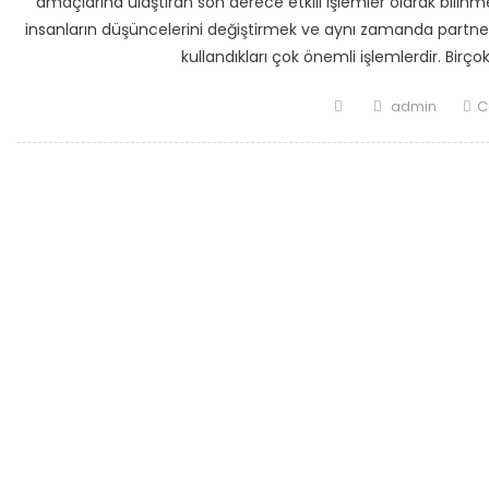
amaçlarına ulaştıran son derece etkili işlemler olarak bilinme
insanların düşüncelerini değiştirmek ve aynı zamanda partnerl
kullandıkları çok önemli işlemlerdir. Birç
Posted
Author
admin
C
on