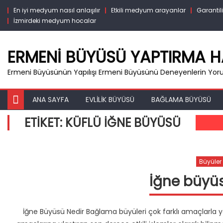
Skip
En iyi medyum nasıl anlaşılır
Etkili medyum arayanlar
Garanti
to
İzmirdeki medyum hocalar
content
ERMENI BÜYÜSÜ YAPTIRMA 
Ermeni Büyüsünün Yapılışı Ermeni Büyüsünü Deneyenlerin Yor
ANA SAYFA
EVLILIK BÜYÜSÜ
BAĞLAMA BÜYÜSÜ
ETIKET:
KÜFLÜ IĞNE BÜYÜSÜ
Büyüler
İğne büyüs
İğne Büyüsü Nedir Bağlama büyüleri çok farklı amaçlarla 