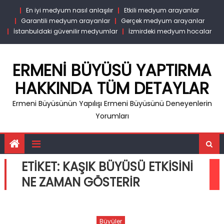
Skip
En iyi medyum nasıl anlaşılır
Etkili medyum arayanlar
to
Garantili medyum arayanlar
Gerçek medyum arayanlar
content
İstanbuldaki güvenilir medyumlar
İzmirdeki medyum hocalar
ERMENI BÜYÜSÜ YAPTIRMA
HAKKINDA TÜM DETAYLAR
Ermeni Büyüsünün Yapılışı Ermeni Büyüsünü Deneyenlerin
Yorumları
ETIKET:
KAŞIK BÜYÜSÜ ETKISINI
NE ZAMAN GÖSTERIR
Büyüler