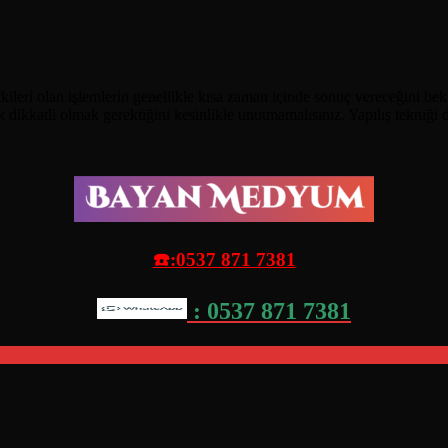
ri olan işlemlerin genellikle kısa zaman içinde sonuç vereceğini bekler
 dikkatli olmak gerektiğini kesinlikle unutmamalısınız. Yapılış tekniği d
☎️:0537 871 7381
: 0537 871 7381