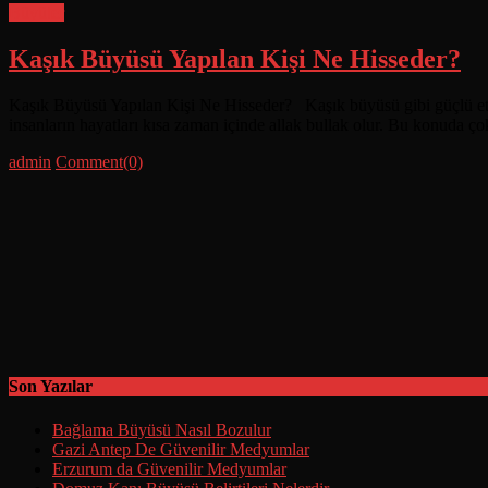
Büyüler
Kaşık Büyüsü Yapılan Kişi Ne Hisseder?
Kaşık Büyüsü Yapılan Kişi Ne Hisseder? Kaşık büyüsü gibi güçlü etkile
insanların hayatları kısa zaman içinde allak bullak olur. Bu konuda çok
Posted
Author
admin
Comment(0)
on
Son Yazılar
Bağlama Büyüsü Nasıl Bozulur
Gazi Antep De Güvenilir Medyumlar
Erzurum da Güvenilir Medyumlar