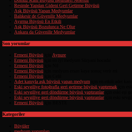
Domuz Kanı Büyüsü Belirtileri Nelerdir
Resimle Yapılan Gideni Geri Getirme Büyüsü
Aşk Büyüsü Yapan Medyumlar
Balıkesir de Güvenilir Medyumlar
Ayırma Büyüsü En Etkili
Aşk Büyüsü Bozulunca Ne Olur
Ankara da Güvenilir Medyumlar
Son yorumlar
Ermeni Büyüsü
için
Aynure
Ermeni Büyüsü
için
en iyi medyum Süryani hocadır
Ermeni Büyüsü
için
Nil
Ermeni Büyüsü
için
medyum ersan kaya sonuç verir mi
Ermeni Büyüsü
için
Celil
Adet kanıyla aşk büyüsü yapan medyum
için
en etkili adet ka
Eski sevgiliye fotoğrafla geri getirme büyüsü yaptırmak
için
esk
Eski sevgiliye geri döndürme büyüsü yaptıranlar
için
eski eşi 
Eski sevgiliye geri döndürme büyüsü yaptıranlar
için
eski sevgi
Ermeni Büyüsü
için
BESTE
Kategoriler
Büyüler
medyum yorumları