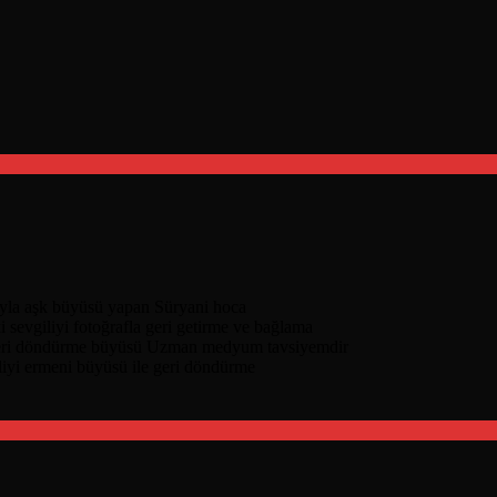
nıyla aşk büyüsü yapan Süryani hoca
i sevgiliyi fotoğrafla geri getirme ve bağlama
geri döndürme büyüsü Uzman medyum tavsiyemdir
liyi ermeni büyüsü ile geri döndürme