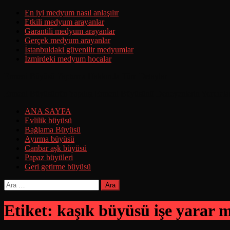
Skip
En iyi medyum nasıl anlaşılır
to
Etkili medyum arayanlar
content
Garantili medyum arayanlar
Gerçek medyum arayanlar
İstanbuldaki güvenilir medyumlar
İzmirdeki medyum hocalar
Ermeni Büyüsü Yaptırma Hakkında Tüm Detaylar
Ermeni Büyüsünün Yapılışı Ermeni Büyüsünü Deneyenlerin Yorumla
ANA SAYFA
Evlilik büyüsü
Bağlama Büyüsü
Ayırma büyüsü
Canbar aşk büyüsü
Papaz büyüleri
Geri getirme büyüsü
Arama:
Etiket:
kaşık büyüsü işe yarar m