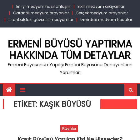
Skip
En iyi medyum nasıl anlaşılır
Etkili medyum arayanlar
to
Garantili medyum arayanlar
Gerçek medyum arayanlar
content
İstanbuldaki güvenilir medyumlar
İzmirdeki medyum hocalar
ERMENI BÜYÜSÜ YAPTIRMA
HAKKINDA TÜM DETAYLAR
Ermeni Büyüsünün Yapılışı Ermeni Büyüsünü Deneyenlerin
Yorumları
ETIKET:
KAŞIK BÜYÜSÜ
Büyüler
Kaşık Büyüsü Yapılan Kişi Ne Hisseder?