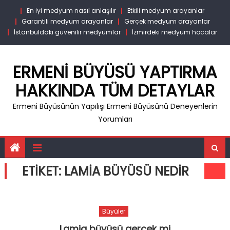
Skip
En iyi medyum nasıl anlaşılır
Etkili medyum arayanlar
to
Garantili medyum arayanlar
Gerçek medyum arayanlar
content
İstanbuldaki güvenilir medyumlar
İzmirdeki medyum hocalar
ERMENI BÜYÜSÜ YAPTIRMA
HAKKINDA TÜM DETAYLAR
Ermeni Büyüsünün Yapılışı Ermeni Büyüsünü Deneyenlerin
Yorumları
ETIKET:
LAMIA BÜYÜSÜ NEDIR
Büyüler
Lamia büyüsü gerçek mi