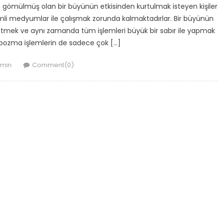
 gömülmüş olan bir büyünün etkisinden kurtulmak isteyen kişiler
i medyumlar ile çalışmak zorunda kalmaktadırlar. Bir büyünün
et etmek ve aynı zamanda tüm işlemleri büyük bir sabır ile yapmak
bozma işlemlerin de sadece çok […]
thor
min
Comment(0)