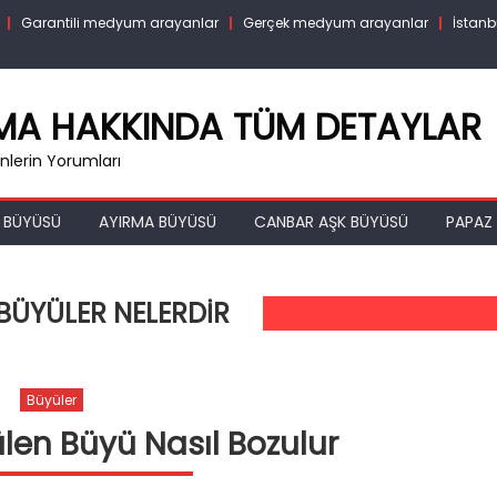
Garantili medyum arayanlar
Gerçek medyum arayanlar
İstanb
RMA HAKKINDA TÜM DETAYLAR
lerin Yorumları
 BÜYÜSÜ
AYIRMA BÜYÜSÜ
CANBAR AŞK BÜYÜSÜ
PAPAZ 
ÜYÜLER NELERDIR
Büyüler
en Büyü Nasıl Bozulur