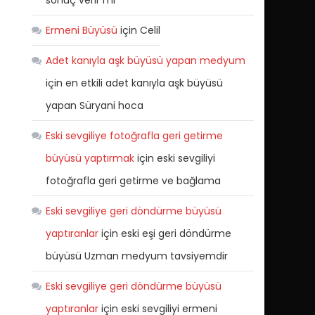
sonuç verir mi
Ermeni Büyüsü
için
Celil
Adet kanıyla aşk büyüsü yapan medyum
için
en etkili adet kanıyla aşk büyüsü
yapan Süryani hoca
Eski sevgiliye fotoğrafla geri getirme
büyüsü yaptırmak
için
eski sevgiliyi
fotoğrafla geri getirme ve bağlama
Eski sevgiliye geri döndürme büyüsü
yaptıranlar
için
eski eşi geri döndürme
büyüsü Uzman medyum tavsiyemdir
Eski sevgiliye geri döndürme büyüsü
yaptıranlar
için
eski sevgiliyi ermeni