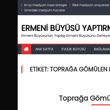
Skip
En iyi medyum nasıl anlaşılır
Etkili medyum arayanlar
to
İzmirdeki medyum hocalar
content
ERMENI BÜYÜSÜ YAPTI
Ermeni Büyüsünün Yapılışı Ermeni Büyüsünü Deneyen
ANA SAYFA
EVLILIK BÜYÜSÜ
BAĞLAMA
ETIKET:
TOPRAĞA GÖMÜLEN B
Toprağa Gömül