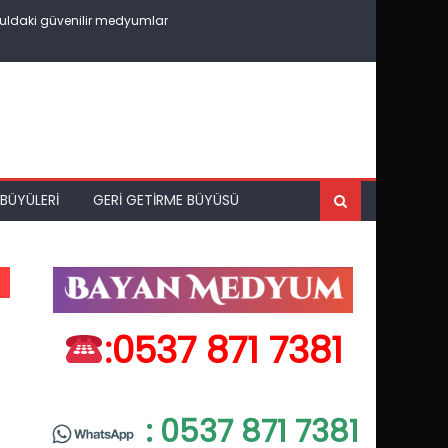
uldaki güvenilir medyumlar
BÜYÜLERI
GERI GETIRME BÜYÜSÜ
:0537 871 7381
: 0537 871 7381