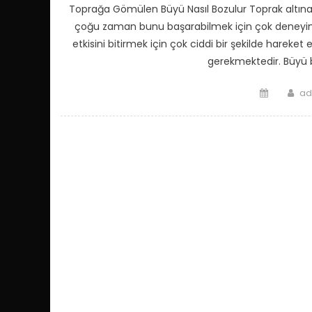
Toprağa Gömülen Büyü Nasıl Bozulur Toprak altına
çoğu zaman bunu başarabilmek için çok deneyiml
etkisini bitirmek için çok ciddi bir şekilde harek
gerekmektedir. Büyü 
Posted
Au
ad
on