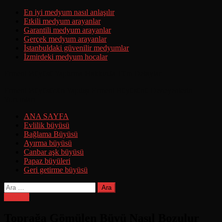
Skip
En iyi medyum nasıl anlaşılır
to
Etkili medyum arayanlar
content
Garantili medyum arayanlar
Gerçek medyum arayanlar
İstanbuldaki güvenilir medyumlar
İzmirdeki medyum hocalar
Ermeni Büyüsü Yaptırma Hakkında Tüm Detaylar
Ermeni Büyüsünün Yapılışı Ermeni Büyüsünü Deneyenlerin
Yorumları
ANA SAYFA
Evlilik büyüsü
Bağlama Büyüsü
Ayırma büyüsü
Canbar aşk büyüsü
Papaz büyüleri
Geri getirme büyüsü
Arama:
Büyüler
Toprağa Gömülen Büyü Nasıl Bozulur