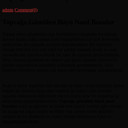
Posted
Author
admin
Comment(0)
on
Toprağa Gömülen Büyü Nasıl Bozulur
Toprak altına gömülmüş olan bir büyünün etkisinden kurtulmak
isteyen kişiler çoğu zaman bunu başarabilmek için çok deneyimli
medyumlar ile çalışmak zorunda kalmaktadırlar. Bir büyünün
etkisini bitirmek için çok ciddi bir şekilde hareket etmek ve aynı
zamanda tüm işlemleri büyük bir sabır ile yapmak gerekmektedir.
Büyü bozma işlemlerin de sadece çok güçlü duaların düzenli bir
şekilde okundukları teknikleri kullanmak gerekmektedir. Aksi
takdirde büyülerin etkileri çok daha ciddi boyutlarda olabilmektedir.
Bugüne kadar yapılmış olan işlemler de kimi zaman kulaktan dolma
bilgiler ile hareket etmiş olan kişilerin ne kadar ciddi sorunlar
yaşamış olduklarını öğrenmek isteyen kişiler kısa bir araştırma ile
amaçlarına ulaşabilmektedirler.
Toprağa gömülen büyü nasıl
bozulur
veya bu işlemler ne kadar süre içinde bozulur gibi sorular
ile araştırma yapan kişiler özellikle kısa zaman içinde aldıkları
yanıtlar ile bu işlemlerin ne kadar önemli olduklarını kolayca
anlayabilmektedirler.