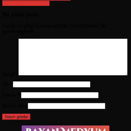
Aşk Büyüsü Nasıl Yapılır
gezinmesi
Bir yanıt yazın
E-posta adresiniz yayınlanmayacak.
Gerekli alanlar
*
ile
işaretlenmişlerdir
Yorum
*
Ad
*
E-posta
*
İnternet sitesi