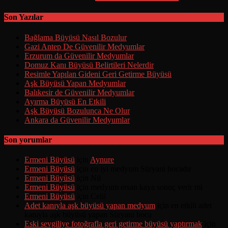
Son Yazılar
Bağlama Büyüsü Nasıl Bozulur
Gazi Antep De Güvenilir Medyumlar
Erzurum da Güvenilir Medyumlar
Domuz Kanı Büyüsü Belirtileri Nelerdir
Resimle Yapılan Gideni Geri Getirme Büyüsü
Aşk Büyüsü Yapan Medyumlar
Balıkesir de Güvenilir Medyumlar
Ayırma Büyüsü En Etkili
Aşk Büyüsü Bozulunca Ne Olur
Ankara da Güvenilir Medyumlar
Son yorumlar
Ermeni Büyüsü
için
Aynure
Ermeni Büyüsü
için
en iyi medyum Süryani hocadır
Ermeni Büyüsü
için
Nil
Ermeni Büyüsü
için
medyum ersan kaya sonuç verir mi
Ermeni Büyüsü
için
Celil
Adet kanıyla aşk büyüsü yapan medyum
için
en etkili adet
kanıyla aşk büyüsü yapan Süryani hoca
Eski sevgiliye fotoğrafla geri getirme büyüsü yaptırmak
için