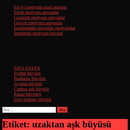
Skip
En iyi medyum nasıl anlaşılır
to
Etkili medyum arayanlar
content
Garantili medyum arayanlar
Gerçek medyum arayanlar
İstanbuldaki güvenilir medyumlar
İzmirdeki medyum hocalar
Ermeni Büyüsü Yaptırma Hakkında Tüm Detaylar
Ermeni Büyüsünün Yapılışı Ermeni Büyüsünü Deneyenlerin
Yorumları
ANA SAYFA
Evlilik büyüsü
Bağlama Büyüsü
Ayırma büyüsü
Canbar aşk büyüsü
Papaz büyüleri
Geri getirme büyüsü
Arama:
Etiket:
uzaktan aşk büyüsü