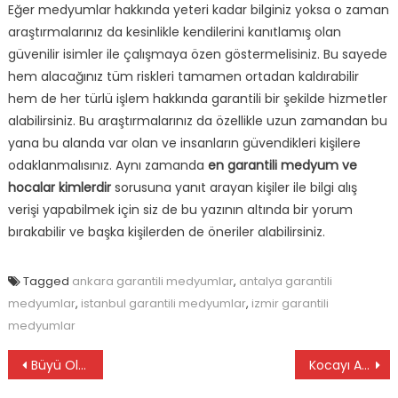
Eğer medyumlar hakkında yeteri kadar bilginiz yoksa o zaman
araştırmalarınız da kesinlikle kendilerini kanıtlamış olan
güvenilir isimler ile çalışmaya özen göstermelisiniz. Bu sayede
hem alacağınız tüm riskleri tamamen ortadan kaldırabilir
hem de her türlü işlem hakkında garantili bir şekilde hizmetler
alabilirsiniz. Bu araştırmalarınız da özellikle uzun zamandan bu
yana bu alanda var olan ve insanların güvendikleri kişilere
odaklanmalısınız. Aynı zamanda
en garantili medyum ve
hocalar kimlerdir
sorusuna yanıt arayan kişiler ile bilgi alış
verişi yapabilmek için siz de bu yazının altında bir yorum
bırakabilir ve başka kişilerden de öneriler alabilirsiniz.
Tagged
ankara garantili medyumlar
,
antalya garantili
medyumlar
,
istanbul garantili medyumlar
,
izmir garantili
medyumlar
Yazı
Büyü Olan İnsandaki Belirtiler
Kocayı Ailesinden Soğutma Büyüsü Yaptıranların Yorumları