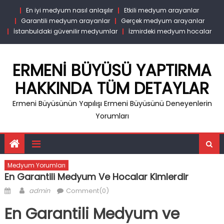
Skip
En iyi medyum nasıl anlaşılır
Etkili medyum arayanlar
to
Garantili medyum arayanlar
Gerçek medyum arayanlar
content
İstanbuldaki güvenilir medyumlar
İzmirdeki medyum hocalar
ERMENI BÜYÜSÜ YAPTIRMA
HAKKINDA TÜM DETAYLAR
Ermeni Büyüsünün Yapılışı Ermeni Büyüsünü Deneyenlerin
Yorumları
Medyum Yorumları
En Garantili Medyum Ve Hocalar Kimlerdir
Posted
Author
admin
Comment(0)
on
En Garantili Medyum ve